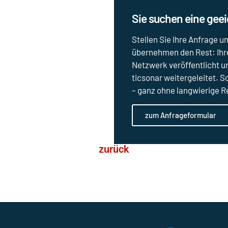
Sie suchen eine gee
Stellen Sie Ihre Anfrage u
übernehmen den Rest: Ihre
Netzwerk veröffentlicht u
ticsonar weitergeleitet. 
– ganz ohne langwierige 
zum Anfrageformular
zurück