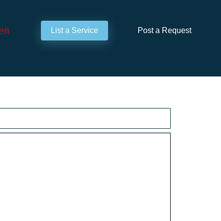
en
List a Service
Post a Request