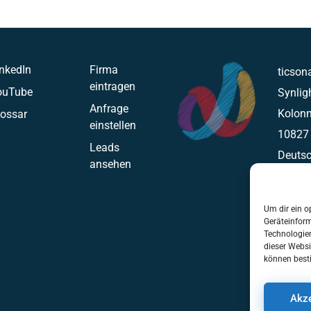
nkedIn
Firma
ticsona
eintragen
ouTube
Synli
Anfrage
Kolonn
lossar
einstellen
10827 
Leads
Deuts
ansehen
hello@
Um dir ein o
Geräteinfor
Technologien
dieser Websi
können best
Akze