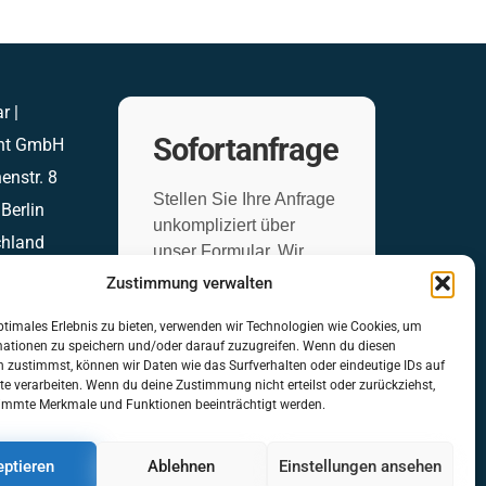
r |
Sofortanfrage
ght GmbH
enstr. 8
Stellen Sie Ihre Anfrage
Berlin
unkompliziert über
chland
unser Formular. Wir
ticsonar.de
übernehmen den Rest
Zustimmung verwalten
ptimales Erlebnis zu bieten, verwenden wir Technologien wie Cookies, um
mationen zu speichern und/oder darauf zuzugreifen. Wenn du diesen
Anfrageformular
 zustimmst, können wir Daten wie das Surfverhalten oder eindeutige IDs auf
te verarbeiten. Wenn du deine Zustimmung nicht erteilst oder zurückziehst,
immte Merkmale und Funktionen beeinträchtigt werden.
ptieren
Ablehnen
Einstellungen ansehen