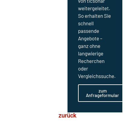
von ticsonar
weitergeleitet.
So erhalten Sie
schnell
passende
Angebote –
ganz ohne
langwierige
Recherchen
oder
Vergleichssuche.
zum
Anfrageformular
zurück