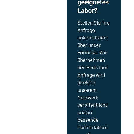
geeignetes
Labor?
Stellen Sie Ihre
Anfrage
unkompliziert
über unser
Formular. Wir
übernehmen
den Rest: Ihre
Anfrage wird
direkt in
unserem
Netzwerk
veröffentlicht
und an
passende
Partnerlabore