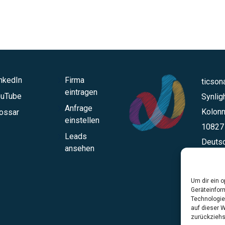
nkedIn
Firma
ticsona
eintragen
ouTube
Synli
Anfrage
Kolonn
ossar
einstellen
10827 
Leads
Deuts
ansehen
hello@
Um dir ein 
Geräteinfor
Technologie
auf dieser 
zurückziehs