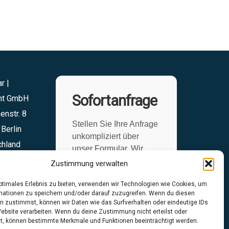
r |
Sofortanfrage
ght GmbH
enstr. 8
Stellen Sie Ihre Anfrage
Berlin
unkompliziert über
chland
unser Formular. Wir
ticsonar.de
übernehmen den Rest
Zustimmung verwalten
optimales Erlebnis zu bieten, verwenden wir Technologien wie Cookies, um
mationen zu speichern und/oder darauf zuzugreifen. Wenn du diesen
Anfrageformular
n zustimmst, können wir Daten wie das Surfverhalten oder eindeutige IDs
Website verarbeiten. Wenn du deine Zustimmung nicht erteilst oder
t, können bestimmte Merkmale und Funktionen beeinträchtigt werden.