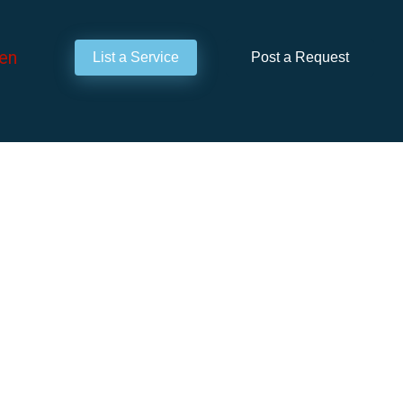
en
List a Service
Post a Request