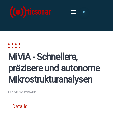
Skip
to
content
MiViA - Schnellere,
präzisere und autonome
Mikrostrukturanalysen
LABOR SOFTWARE
Details